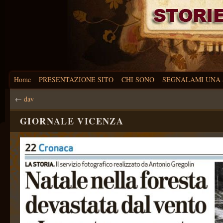
Home
PRESENTAZIONE SITO
CHI SONO
SEGNALAMI UNA 
←
dav
GIORNALE VICENZA