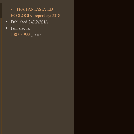
←
TRA FANTASIA ED
ECOLOGIA: reportage 2018
Published
24/12/2018
Full size is:
1387 × 922
pixels