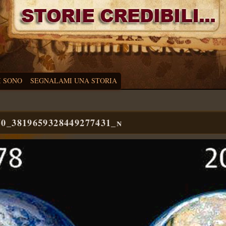
I SONO
SEGNALAMI UNA STORIA
50_3819659328449277431_n