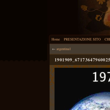
Home
PRESENTAZIONE SITO
CH
←
argentina1
1901909_6717364796002