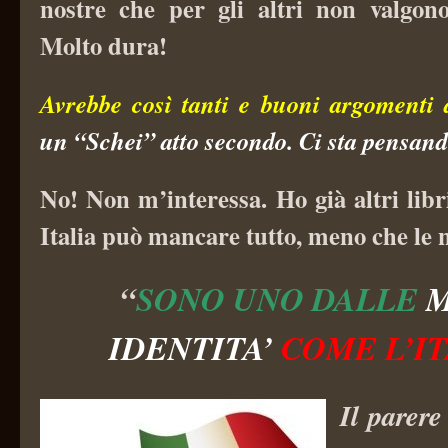
nostre che per gli altri non valgon
Molto dura!
Avrebbe così tanti e buoni argomenti 
un “Schei” atto secondo. Ci sta pensan
No! Non m’interessa. Ho già altri libri
Italia può mancare tutto, men
o che le 
“
SONO UNO
DALLE
IDENTITA’
COME
L’IT
Il parere