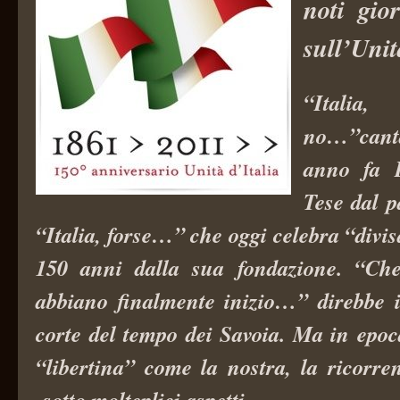
noti gior
sull’Unit
“Italia
no…”can
anno fa E
Tese dal p
“Italia, forse…” che oggi celebra “divis
150 anni dalla sua fondazione. “Che
abbiano finalmente inizio…” direbbe i
corte del tempo dei Savoia. Ma in epo
“libertina” come la nostra, la ricorre
sotto molteplici aspetti.