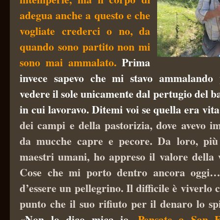
adegua anche a questo e che
vogliate crederci o no, da
quando sono partito non mi
sono mai ammalato.
Prima
invece sapevo che mi stavo ammalando 
vedere il sole unicamente dal pertugio del b
in cui lavoravo. Ditemi voi se quella era vit
dei campi e della pastorizia, dove avevo i
da mucche capre e pecore. Da loro, più c
maestri umani, ho appreso il valore della 
Cose che mi porto dentro ancora oggi…»
d’essere un pellegrino. Il difficile è viverl
punto che il suo rifiuto per il denaro lo spi
«
Non lo dico mica io
. Pensate a San Fr