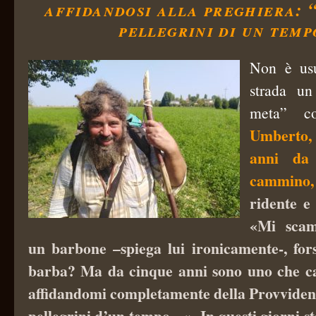
affidandosi alla preghiera:
pellegrini di un temp
Non è usu
strada un
meta” co
Umberto,
anni da
cammino,
ridente e
«Mi scam
un barbone –spiega lui ironicamente-, for
barba? Ma da cinque anni sono uno che 
affidandomi completamente della Provvidenz
pellegrini d’un tempo…». In questi giorni 