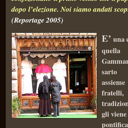
dopo l’elezione. Noi siamo andati scopr
(Reportage 2005)
E’
una c
quell
Gammar
sarto 
assiem
fratell
tradizio
gli viene
pontific