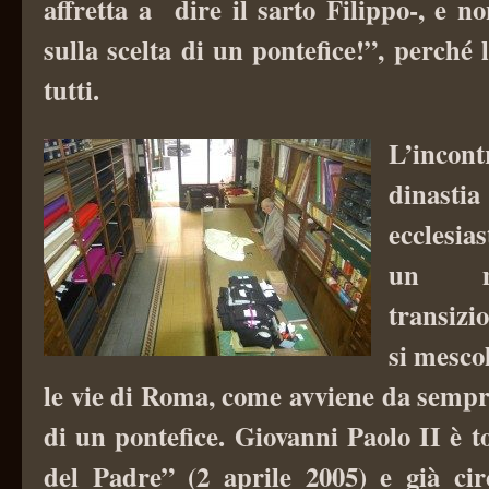
affretta a dire il sarto Filippo-, e n
sulla scelta di un pontefice!”, perché 
tutti.
L’incon
dinas
ecclesia
un m
transizi
si mesco
le vie di Roma, come avviene da sempr
di un pontefice.
Giovanni Paolo
II è t
del Padre” (2 aprile 2005) e già ci