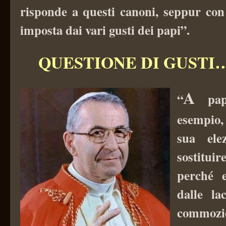
risponde a questi canoni, seppur con
imposta dai vari gusti dei papi”.
QUESTIONE DI GUSTI…
A
“
pap
esempio,
sua ele
sostituir
perché e
dalle la
commozi