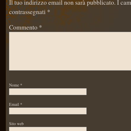
Il tuo indirizzo email non sarà pubblicato.
I cam
contrassegnati
*
Commento
*
Nome
*
Email
*
Sito web