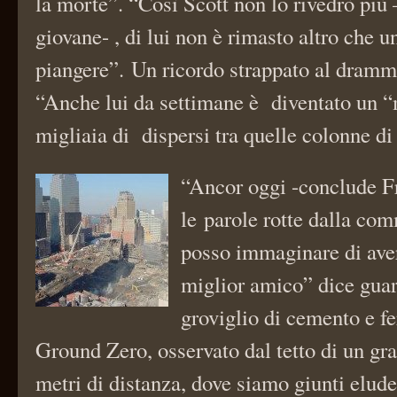
la morte”. “Così Scott non lo rivedrò più 
giovane- , di lui non è rimasto altro che u
piangere”. Un ricordo strappato al dramma
“Anche lui da settimane è diventato un “
migliaia di dispersi tra quelle colonne d
“Ancor oggi -conclude F
le parole rotte dalla co
posso immaginare di aver
miglior amico” dice gua
groviglio di cemento e fe
Ground Zero, osservato dal tetto di un gra
metri di distanza, dove siamo giunti elud