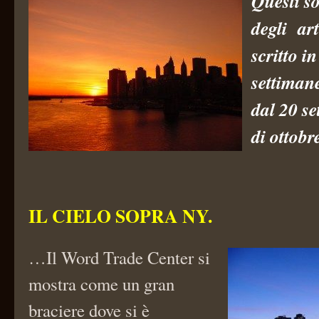
Questi so
degli art
scritto i
settiman
dal 20 se
di ottobr
IL CIELO SOPRA NY.
…Il Word Trade Center si
mostra come un gran
braciere dove si è