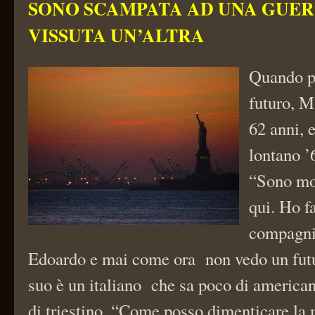
SONO SCAMPATA AD UNA GUERR
VISSUTA UN’ALTRA
Quando p
futuro, M
62 anni, 
lontano ’
“Sono mol
qui. Ho f
compagni
Edoardo e mai come ora non vedo un futur
suo è un italiano che sa poco di america
di triestino. “Come posso dimenticare la m